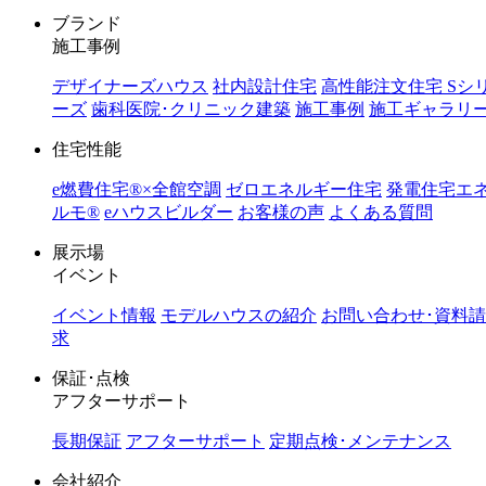
ブランド
施工事例
デザイナーズハウス
社内設計住宅
高性能注文住宅 Sシ
ーズ
歯科医院･クリニック建築
施工事例
施工ギャラリ
住宅性能
e燃費住宅®︎×全館空調
ゼロエネルギー住宅
発電住宅エ
ルモ®︎
eハウスビルダー
お客様の声
よくある質問
展示場
イベント
イベント情報
モデルハウスの紹介
お問い合わせ･資料請
求
保証･点検
アフターサポート
長期保証
アフターサポート
定期点検･メンテナンス
会社紹介