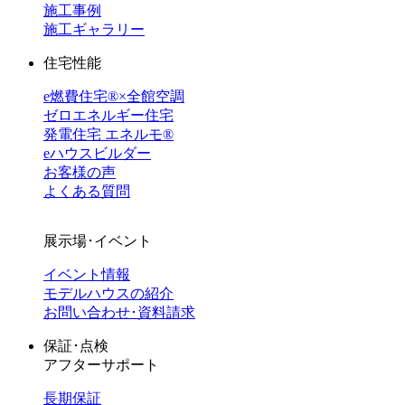
施工事例
施工ギャラリー
住宅性能
e燃費住宅®︎×全館空調
ゼロエネルギー住宅
発電住宅 エネルモ®
eハウスビルダー
お客様の声
よくある質問
展示場･イベント
イベント情報
モデルハウスの紹介
お問い合わせ･資料請求
保証･点検
アフターサポート
長期保証