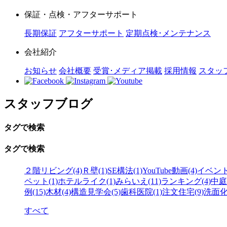
保証・点検・アフターサポート
長期保証
アフターサポート
定期点検･メンテナンス
会社紹介
お知らせ
会社概要
受賞･メディア掲載
採用情報
スタッ
スタッフブログ
タグで検索
タグで検索
２階リビング(4)
Ｒ壁(1)
SE構法(1)
YouTube動画(4)
イベント(
ペット(1)
ホテルライク(1)
みらいえ(11)
ランキング(4)
中庭(
例(15)
木材(4)
構造見学会(5)
歯科医院(1)
注文住宅(9)
洗面化
すべて