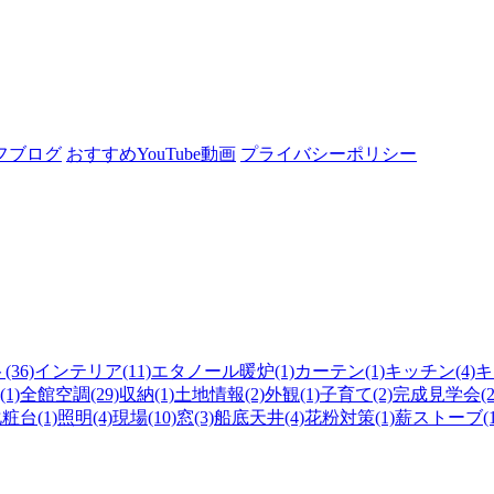
フブログ
おすすめYouTube動画
プライバシーポリシー
36)
インテリア(11)
エタノール暖炉(1)
カーテン(1)
キッチン(4)
キ
1)
全館空調(29)
収納(1)
土地情報(2)
外観(1)
子育て(2)
完成見学会(2
粧台(1)
照明(4)
現場(10)
窓(3)
船底天井(4)
花粉対策(1)
薪ストーブ(1