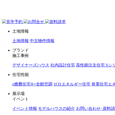
ジョイホーム｜岩手県｜全館空調・デザイナーズハウス
土地情報
土地情報
中古物件情報
ブランド
施工事例
デザイナーズハウス
社内設計住宅
高性能注文住宅 Sシ
住宅性能
e燃費住宅®︎×全館空調
ゼロエネルギー住宅
発電住宅エネ
展示場
イベント
イベント情報
モデルハウスの紹介
お問い合わせ･資料