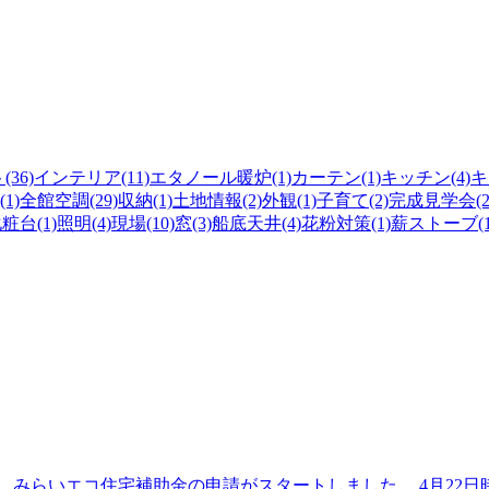
36)
インテリア(11)
エタノール暖炉(1)
カーテン(1)
キッチン(4)
キ
1)
全館空調(29)
収納(1)
土地情報(2)
外観(1)
子育て(2)
完成見学会(2
粧台(1)
照明(4)
現場(10)
窓(3)
船底天井(4)
花粉対策(1)
薪ストーブ(1
日より、みらいエコ住宅補助金の申請がスタートしました。 4月22