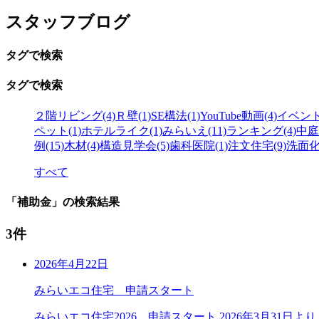
スタッフブログ
タグで検索
タグで検索
２階リビング(4)
Ｒ壁(1)
SE構法(1)
YouTube動画(4)
イベント(
ペット(1)
ホテルライク(1)
みらいえ(11)
ランキング(4)
中庭(
例(15)
木材(4)
構造見学会(5)
歯科医院(1)
注文住宅(9)
洗面化
すべて
「補助金」の検索結果
3件
2026年4月22日
みらいエコ住宅 申請スタート
みらいエコ住宅2026 申請スタート 2026年3月31