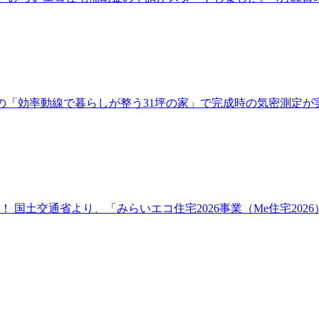
の「効率動線で暮らしが整う31坪の家」で完成時の気密測定が
 国土交通省より、「みらいエコ住宅2026事業（Me住宅202