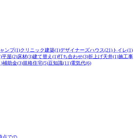
ャンプ(1)
クリニック建築(1)
デザイナーズハウス(21)
トイレ(1)
)
平屋(2)
床材(3)
建て替え(1)
打ち合わせ(3)
折上げ天井(1)
施工事
)
補助金(3)
規格住宅(5)
豆知識(11)
電気代(6)
日時点での…