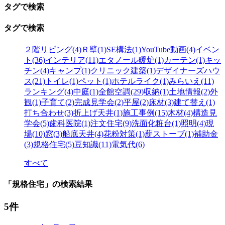
タグで検索
タグで検索
２階リビング(4)
Ｒ壁(1)
SE構法(1)
YouTube動画(4)
イベン
ト(36)
インテリア(11)
エタノール暖炉(1)
カーテン(1)
キッ
チン(4)
キャンプ(1)
クリニック建築(1)
デザイナーズハウ
ス(21)
トイレ(1)
ペット(1)
ホテルライク(1)
みらいえ(11)
ランキング(4)
中庭(1)
全館空調(29)
収納(1)
土地情報(2)
外
観(1)
子育て(2)
完成見学会(2)
平屋(2)
床材(3)
建て替え(1)
打ち合わせ(3)
折上げ天井(1)
施工事例(15)
木材(4)
構造見
学会(5)
歯科医院(1)
注文住宅(9)
洗面化粧台(1)
照明(4)
現
場(10)
窓(3)
船底天井(4)
花粉対策(1)
薪ストーブ(1)
補助金
(3)
規格住宅(5)
豆知識(11)
電気代(6)
すべて
「規格住宅」の検索結果
5件