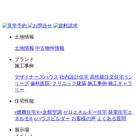
ジョイホーム｜岩手県｜全館空調・デザイナーズハウス
土地情報
土地情報
中古物件情報
ブランド
施工事例
デザイナーズハウス
社内設計住宅
高性能注文住宅 Sシ
リーズ
歯科医院･クリニック建築
施工事例
施工ギャラ
リー
住宅性能
e燃費住宅®︎×全館空調
ゼロエネルギー住宅
発電住宅エ
ネルモ®︎
eハウスビルダー
お客様の声
よくある質問
展示場