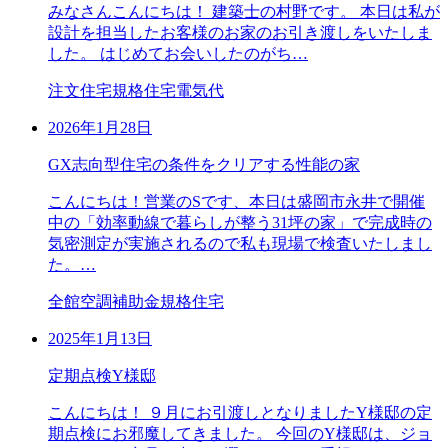
みなさんこんにちは！ 建築士の村野です。 本日は私が
設計を担当したお客様のお家のお引き渡しをいたしま
した。 はじめてお会いしたのがち…
注文住宅
規格住宅
電気代
2026年1月28日
GX志向型住宅の条件をクリアする性能の家
こんにちは！営業のSです、本日は盛岡市永井で開催
中の「効率動線で暮らしが整う31坪の家」で完成時の
気密測定が実施されるので私も現場で検査いたしまし
た。…
全館空調
補助金
規格住宅
2025年1月13日
定期点検Y様邸
こんにちは！ ９月にお引渡しとなりましたY様邸の定
期点検にお邪魔してきました。 今回のY様邸は、ジョ