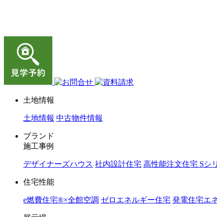
ジョイホーム｜岩手県｜全館空調・デザイナーズハウス
土地情報
土地情報
中古物件情報
ブランド
施工事例
デザイナーズハウス
社内設計住宅
高性能注文住宅 Sシ
住宅性能
e燃費住宅®︎×全館空調
ゼロエネルギー住宅
発電住宅エネ