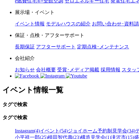
e燃費住宅®︎×全館空調
ゼロエネルギー住宅
発電住宅エネ
展示場・イベント
イベント情報
モデルハウスの紹介
お問い合わせ･資料
保証・点検・アフターサポート
長期保証
アフターサポート
定期点検･メンテナンス
会社紹介
お知らせ
会社概要
受賞･メディア掲載
採用情報
スタッ
イベント情報一覧
タグで検索
タグで検索
Instagram(4)
イベント(54)
ジョイホーム予約制見学会(34)
小平祥一郎(25)
植田智代壽(23)
構造見学会(1)
滝沢市(15)
盛