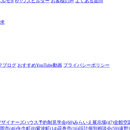
ルモ®︎
eハウスビルダー
お客様の声
よくある質問
請求
フブログ
おすすめYouTube動画
プライバシーポリシー
デザイナーズハウス予約制見学会(60)
みらいえ展示場(47)
全館空調
岡市(46)
矢巾町(8)
紫波町(14)
花巻市(16)
設計個別相談会(59)
遠野市