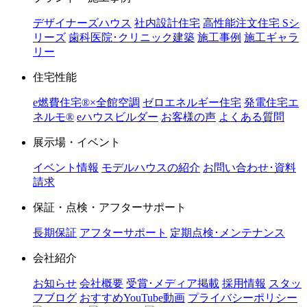
デザイナーズハウス
社内設計住宅
高性能注文住宅 Sシ
リーズ
歯科医院･クリニック建築
施工事例
施工ギャラ
リー
住宅性能
e燃費住宅®︎×全館空調
ゼロエネルギー住宅
発電住宅エ
ネルモ®︎
eハウスビルダー
お客様の声
よくある質問
展示場・イベント
イベント情報
モデルハウスの紹介
お問い合わせ･資料
請求
保証・点検・アフターサポート
長期保証
アフターサポート
定期点検･メンテナンス
会社紹介
お知らせ
会社概要
受賞･メディア掲載
採用情報
スタッ
フブログ
おすすめYouTube動画
プライバシーポリシー