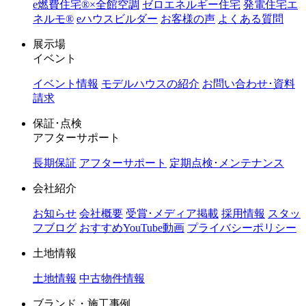
e燃費住宅®︎×全館空調
ゼロエネルギー住宅
発電住宅エ
ネルモ®︎
eハウスビルダー
お客様の声
よくある質問
展示場
イベント
イベント情報
モデルハウスの紹介
お問い合わせ･資料
請求
保証･点検
アフターサポート
長期保証
アフターサポート
定期点検･メンテナンス
会社紹介
お知らせ
会社概要
受賞･メディア掲載
採用情報
スタッ
フブログ
おすすめYouTube動画
プライバシーポリシー
土地情報
土地情報
中古物件情報
ブランド・施工事例