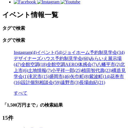
イベント情報一覧
タグで検索
タグで検索
Instagram(4)
イベント(54)
ジョイホーム予約制見学会(34)
デザイナーズハウス予約制見学会(60)
みらいえ展示場
(47)
全館空調(18)
全館空調AERO体感会(7)
八幡平市(2)
北
上市(6)
土地情報(7)
小平祥一郎(25)
植田智代壽(23)
構造見
学会(1)
滝沢市(15)
盛岡市(46)
矢巾町(8)
紫波町(14)
花巻市
(16)
設計個別相談会(59)
遠野市(3)
長場由紀(21)
すべて
「1,500万円まで」の検索結果
15件