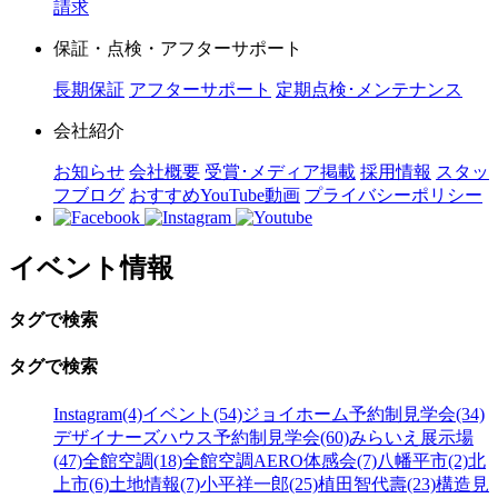
請求
保証・点検・アフターサポート
長期保証
アフターサポート
定期点検･メンテナンス
会社紹介
お知らせ
会社概要
受賞･メディア掲載
採用情報
スタッ
フブログ
おすすめYouTube動画
プライバシーポリシー
イベント情報
タグで検索
タグで検索
Instagram(4)
イベント(54)
ジョイホーム予約制見学会(34)
デザイナーズハウス予約制見学会(60)
みらいえ展示場
(47)
全館空調(18)
全館空調AERO体感会(7)
八幡平市(2)
北
上市(6)
土地情報(7)
小平祥一郎(25)
植田智代壽(23)
構造見