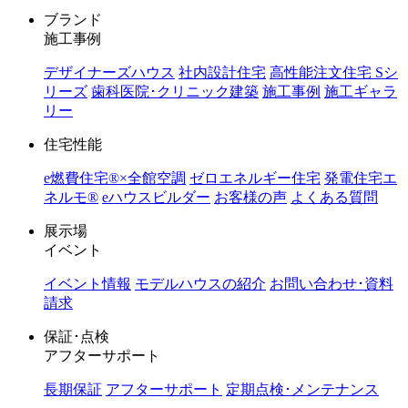
ブランド
施工事例
デザイナーズハウス
社内設計住宅
高性能注文住宅 Sシ
リーズ
歯科医院･クリニック建築
施工事例
施工ギャラ
リー
住宅性能
e燃費住宅®︎×全館空調
ゼロエネルギー住宅
発電住宅エ
ネルモ®︎
eハウスビルダー
お客様の声
よくある質問
展示場
イベント
イベント情報
モデルハウスの紹介
お問い合わせ･資料
請求
保証･点検
アフターサポート
長期保証
アフターサポート
定期点検･メンテナンス