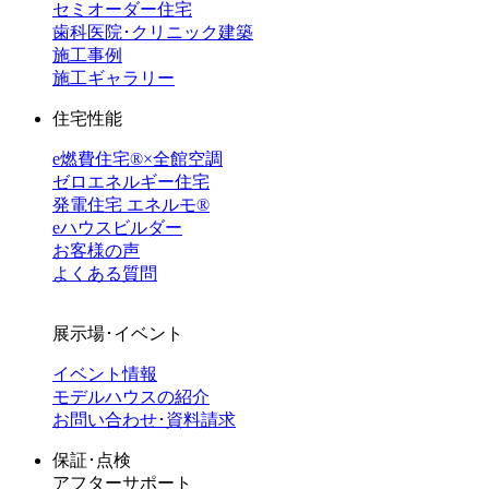
セミオーダー住宅
歯科医院･クリニック建築
施工事例
施工ギャラリー
住宅性能
e燃費住宅®︎×全館空調
ゼロエネルギー住宅
発電住宅 エネルモ®
eハウスビルダー
お客様の声
よくある質問
展示場･イベント
イベント情報
モデルハウスの紹介
お問い合わせ･資料請求
保証･点検
アフターサポート