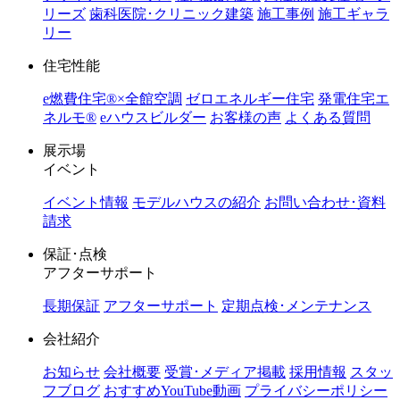
リーズ
歯科医院･クリニック建築
施工事例
施工ギャラ
リー
住宅性能
e燃費住宅®︎×全館空調
ゼロエネルギー住宅
発電住宅エ
ネルモ®︎
eハウスビルダー
お客様の声
よくある質問
展示場
イベント
イベント情報
モデルハウスの紹介
お問い合わせ･資料
請求
保証･点検
アフターサポート
長期保証
アフターサポート
定期点検･メンテナンス
会社紹介
お知らせ
会社概要
受賞･メディア掲載
採用情報
スタッ
フブログ
おすすめYouTube動画
プライバシーポリシー