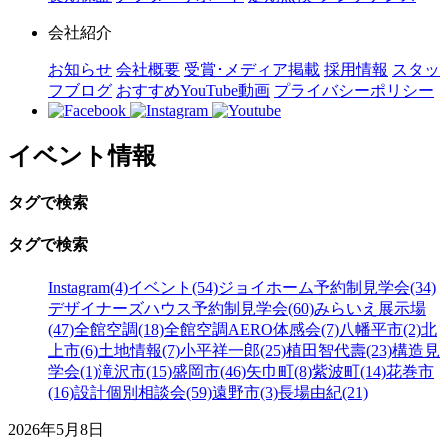
会社紹介
お知らせ
会社概要
受賞･メディア掲載
採用情報
スタッ
フブログ
おすすめYouTube動画
プライバシーポリシー
イベント情報
タグで検索
タグで検索
Instagram(4)
イベント(54)
ジョイホーム予約制見学会(34)
デザイナーズハウス予約制見学会(60)
みらいえ展示場
(47)
全館空調(18)
全館空調AERO体感会(7)
八幡平市(2)
北
上市(6)
土地情報(7)
小平祥一郎(25)
植田智代壽(23)
構造見
学会(1)
滝沢市(15)
盛岡市(46)
矢巾町(8)
紫波町(14)
花巻市
(16)
設計個別相談会(59)
遠野市(3)
長場由紀(21)
2026年5月8日