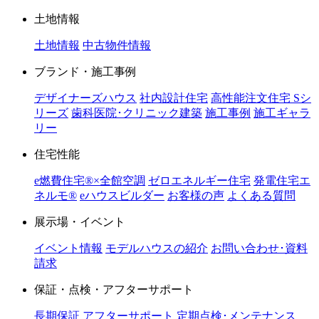
土地情報
土地情報
中古物件情報
ブランド・施工事例
デザイナーズハウス
社内設計住宅
高性能注文住宅 Sシ
リーズ
歯科医院･クリニック建築
施工事例
施工ギャラ
リー
住宅性能
e燃費住宅®︎×全館空調
ゼロエネルギー住宅
発電住宅エ
ネルモ®︎
eハウスビルダー
お客様の声
よくある質問
展示場・イベント
イベント情報
モデルハウスの紹介
お問い合わせ･資料
請求
保証・点検・アフターサポート
長期保証
アフターサポート
定期点検･メンテナンス