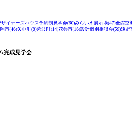
デザイナーズハウス予約制見学会(60)
みらいえ展示場(47)
全館空調
岡市(46)
矢巾町(8)
紫波町(14)
花巻市(16)
設計個別相談会(59)
遠野市
ム完成見学会