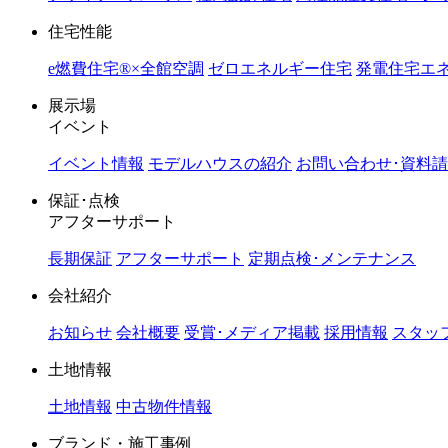
住宅性能
e燃費住宅®︎×全館空調
ゼロエネルギー住宅
発電住宅エネ
展示場
イベント
イベント情報
モデルハウスの紹介
お問い合わせ･資料
保証･点検
アフターサポート
長期保証
アフターサポート
定期点検･メンテナンス
会社紹介
お知らせ
会社概要
受賞･メディア掲載
採用情報
スタッ
土地情報
土地情報
中古物件情報
ブランド・施工事例