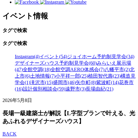
イベント情報
タグで検索
タグで検索
Instagram(4)
イベント(54)
ジョイホーム予約制見学会(34)
デザイナーズハウス予約制見学会(60)
みらいえ展示場
(47)
全館空調(18)
全館空調AERO体感会(7)
八幡平市(2)
北
上市(6)
土地情報(7)
小平祥一郎(25)
植田智代壽(23)
構造見
学会(1)
滝沢市(15)
盛岡市(46)
矢巾町(8)
紫波町(14)
花巻市
(16)
設計個別相談会(59)
遠野市(3)
長場由紀(21)
2026年5月8日
長場一級建築士が解説【L字型プランで叶える、光
あふれるデザイナーズハウス】
BACK