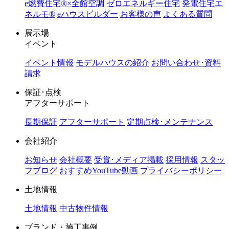
e燃費住宅®︎×全館空調
ゼロエネルギー住宅
発電住宅エ
ネルモ®︎
eハウスビルダー
お客様の声
よくある質問
展示場
イベント
イベント情報
モデルハウスの紹介
お問い合わせ･資料
請求
保証･点検
アフターサポート
長期保証
アフターサポート
定期点検･メンテナンス
会社紹介
お知らせ
会社概要
受賞･メディア掲載
採用情報
スタッ
フブログ
おすすめYouTube動画
プライバシーポリシー
土地情報
土地情報
中古物件情報
ブランド・施工事例