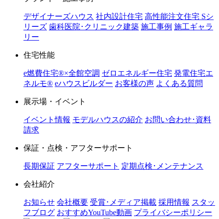
デザイナーズハウス
社内設計住宅
高性能注文住宅 Sシ
リーズ
歯科医院･クリニック建築
施工事例
施工ギャラ
リー
住宅性能
e燃費住宅®︎×全館空調
ゼロエネルギー住宅
発電住宅エ
ネルモ®︎
eハウスビルダー
お客様の声
よくある質問
展示場・イベント
イベント情報
モデルハウスの紹介
お問い合わせ･資料
請求
保証・点検・アフターサポート
長期保証
アフターサポート
定期点検･メンテナンス
会社紹介
お知らせ
会社概要
受賞･メディア掲載
採用情報
スタッ
フブログ
おすすめYouTube動画
プライバシーポリシー