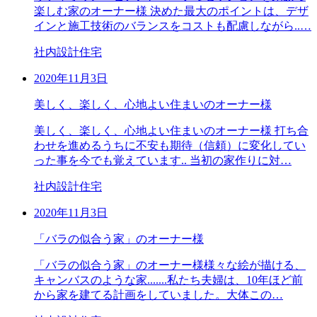
楽しむ家のオーナー様 決めた最大のポイントは、デザ
インと施工技術のバランスをコストも配慮しながら..…
社内設計住宅
2020年11月3日
美しく、楽しく、心地よい住まいのオーナー様
美しく、楽しく、心地よい住まいのオーナー様 打ち合
わせを進めるうちに不安も期待（信頼）に変化してい
った事を今でも覚えています.. 当初の家作りに対…
社内設計住宅
2020年11月3日
「バラの似合う家」のオーナー様
「バラの似合う家」のオーナー様様々な絵が描ける、
キャンバスのような家.......私たち夫婦は、10年ほど前
から家を建てる計画をしていました。大体この…