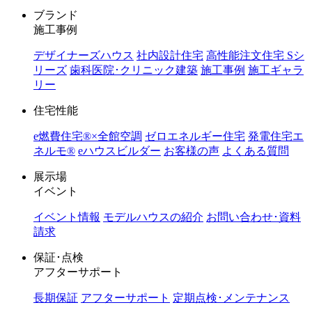
ブランド
施工事例
デザイナーズハウス
社内設計住宅
高性能注文住宅 Sシ
リーズ
歯科医院･クリニック建築
施工事例
施工ギャラ
リー
住宅性能
e燃費住宅®︎×全館空調
ゼロエネルギー住宅
発電住宅エ
ネルモ®︎
eハウスビルダー
お客様の声
よくある質問
展示場
イベント
イベント情報
モデルハウスの紹介
お問い合わせ･資料
請求
保証･点検
アフターサポート
長期保証
アフターサポート
定期点検･メンテナンス