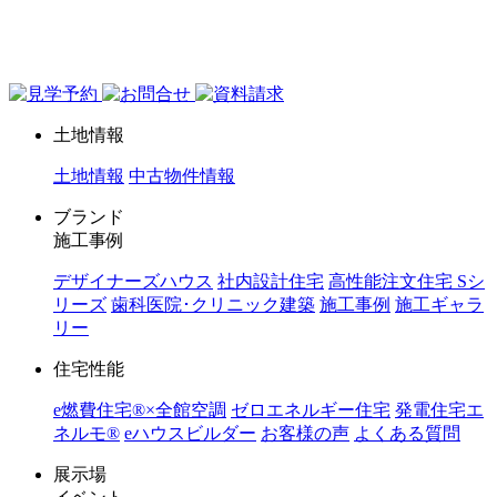
ジョイホーム｜岩手県｜全館空調・デザイナーズハウス
土地情報
土地情報
中古物件情報
ブランド
施工事例
デザイナーズハウス
社内設計住宅
高性能注文住宅 Sシ
リーズ
歯科医院･クリニック建築
施工事例
施工ギャラ
リー
住宅性能
e燃費住宅®︎×全館空調
ゼロエネルギー住宅
発電住宅エ
ネルモ®︎
eハウスビルダー
お客様の声
よくある質問
展示場