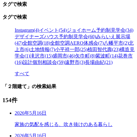
タグで検索
タグで検索
Instagram(4)
イベント(54)
ジョイホーム予約制見学会(34)
デザイナーズハウス予約制見学会(60)
みらいえ展示場
(47)
全館空調(18)
全館空調AERO体感会(7)
八幡平市(2)
北
上市(6)
土地情報(7)
小平祥一郎(25)
植田智代壽(23)
構造見
学会(1)
滝沢市(15)
盛岡市(46)
矢巾町(8)
紫波町(14)
花巻市
(16)
設計個別相談会(59)
遠野市(3)
長場由紀(21)
すべて
「２階建て」の検索結果
154件
2026年5月16日
家族の気配を感じる、吹き抜けのある暮らし
2026年5月16日